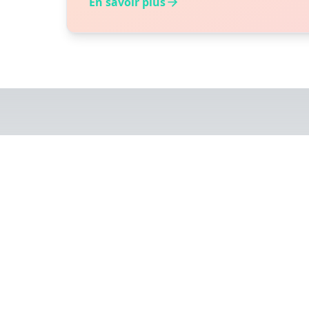
En savoir plus
POU
🎯
Professionnel