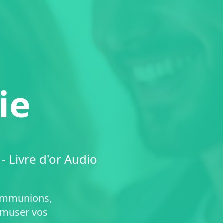
ie
 Livre d'or Audio
communions,
 amuser vos