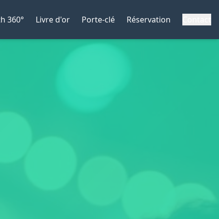
h 360°
Livre d'or
Porte-clé
Réservation
Contact